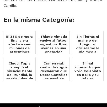
Carrillo.
En la misma Categoría:
El 33% de mora
Thiago Almada
Sin Tierras ni
financiera
vuelve al fútbol
manejo del
afecta a seis
argentino: River
fuego, el
millones de
avanza en una
oficialismo le
argentinos
operación
dio media
insólita...
sanción al
proyecto...
Chiqui Tapia
Crimen vial:
El mal
rompió el
cuatro testigos
momento que
silencio: habló
declararon que
vivió Colapinto
del Mundial, la
Oscar González
en Italia y su
continuidad de
los pasó en
irónica
Scaloni y ...
doble lín...
reacción: Quién
hubier...