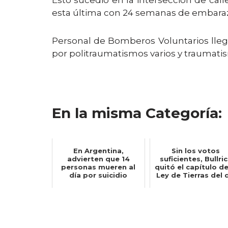
Esto sucedió en la intersección de call
esta última con 24 semanas de embara
Personal de Bomberos Voluntarios lleg
por politraumatismos varios y traumati
En la misma Categoría:
En Argentina,
Sin los votos
advierten que 14
suficientes, Bullri
personas mueren al
quitó el capítulo de
día por suicidio
Ley de Tierras del d