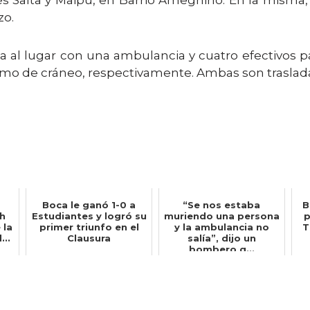
es Salta y Maipú, en Barrio Ameghino. En la misma,
zo.
a al lugar con una ambulancia y cuatro efectivos 
smo de cráneo, respectivamente. Ambas son traslada
Boca le ganó 1-0 a
“Se nos estaba
B
ch
Estudiantes y logró su
muriendo una persona
p
 la
primer triunfo en el
y la ambulancia no
T
...
Clausura
salía”, dijo un
bombero q...