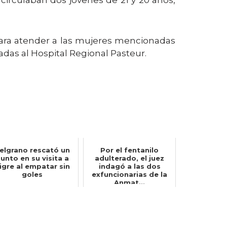
 circulaban dos jóvenes de 21 y 20 años,
para atender a las mujeres mencionadas
das al Hospital Regional Pasteur.
elgrano rescató un
Por el fentanilo
unto en su visita a
adulterado, el juez
igre al empatar sin
indagó a las dos
goles
exfuncionarias de la
Anmat...