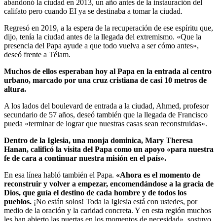
abandonó la ciudad en 2013, un año antes de la instauración del
califato pero cuando EI ya se destinaba a tomar la ciudad.
Regresó en 2019, a la espera de la recuperación de ese espíritu que,
dijo, tenía la ciudad antes de la llegada del extremismo. «Que la
presencia del Papa ayude a que todo vuelva a ser cómo antes»,
deseó frente a Télam.
Muchos de ellos esperaban hoy al Papa en la entrada al centro
urbano, marcado por una cruz cristiana de casi 10 metros de
altura.
A los lados del boulevard de entrada a la ciudad, Ahmed, profesor
secundario de 57 años, deseó también que la llegada de Francisco
pueda «terminar de lograr que nuestras casas sean reconstruidas».
Dentro de la Iglesia, una monja dominica, Mary Theresa
Hanan, calificó la visita del Papa como un apoyo «para nuestra
fe de cara a continuar nuestra misión en el país».
En esa línea habló también el Papa.
«Ahora es el momento de
reconstruir y volver a empezar, encomendándose a la gracia de
Dios, que guía el destino de cada hombre y de todos los
pueblos.
¡No están solos! Toda la Iglesia está con ustedes, por
medio de la oración y la caridad concreta. Y en esta región muchos
les han abierto las puertas en los momentos de necesidad», sostuvo