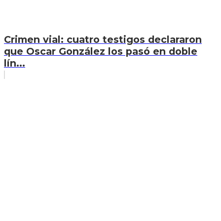
Crimen vial: cuatro testigos declararon
que Oscar González los pasó en doble
lín...