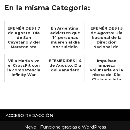
En la misma Categoría:
EFEMÉRIDES | 7
En Argentina,
EFEMÉRIDES | 5
de Agosto: Día
advierten que
de Agosto: Día
de San
14 personas
Nacional de la
Cayetano y del
mueren al día
Dirección
Maratonista
por suicidio
Nacional del
Antártico
Villa María vive
EFEMÉRIDES | 4
Impulsan
el CrossFit con
de Agosto: Día
limpieza
la competencia
del Panadero
voluntaria en la
Infinity War
ribera del Río
Ctalamochita
ACCESO REDACCIÓN
Neve
| Funciona gracias a
WordPress