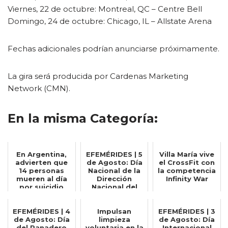
Viernes, 22 de octubre: Montreal, QC – Centre Bell
Domingo, 24 de octubre: Chicago, IL – Allstate Arena
Fechas adicionales podrían anunciarse próximamente.
La gira será producida por Cardenas Marketing
Network (CMN).
En la misma Categoría:
En Argentina,
EFEMÉRIDES | 5
Villa María vive
advierten que
de Agosto: Día
el CrossFit con
14 personas
Nacional de la
la competencia
mueren al día
Dirección
Infinity War
por suicidio
Nacional del
Antártico
EFEMÉRIDES | 4
Impulsan
EFEMÉRIDES | 3
de Agosto: Día
limpieza
de Agosto: Día
del Panadero
voluntaria en la
Internacional