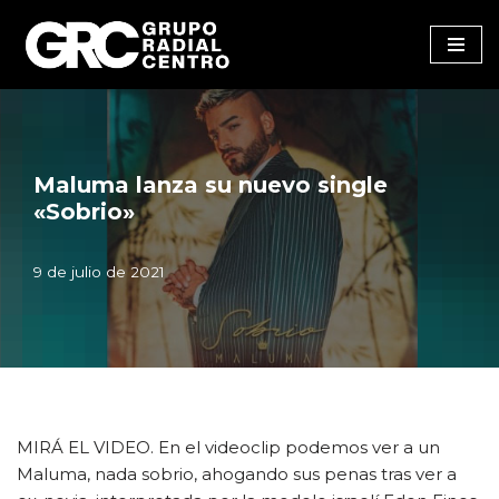
Saltar
al
contenido
Maluma lanza su nuevo single
«Sobrio»
9 de julio de 2021
MIRÁ EL VIDEO. En el videoclip podemos ver a un
Maluma, nada sobrio, ahogando sus penas tras ver a