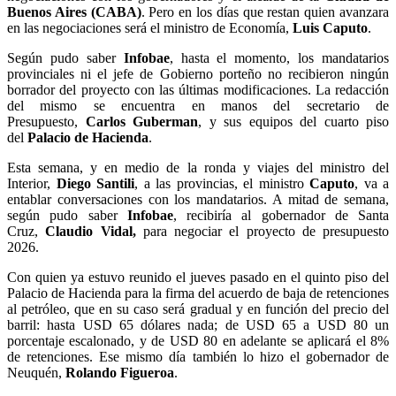
Buenos Aires (CABA)
. Pero en los días que restan quien avanzara
en las negociaciones será el ministro de Economía,
Luis Caputo
.
Según pudo saber
Infobae
, hasta el momento, los mandatarios
provinciales ni el jefe de Gobierno porteño no recibieron ningún
borrador del proyecto con las últimas modificaciones. La redacción
del mismo se encuentra en manos del secretario de
Presupuesto,
Carlos Guberman
, y sus equipos del cuarto piso
del
Palacio de Hacienda
.
Esta semana, y en medio de la ronda y viajes del ministro del
Interior,
Diego Santili
, a las provincias, el ministro
Caputo
, va a
entablar conversaciones con los mandatarios. A mitad de semana,
según pudo saber
Infobae
, recibiría al gobernador de Santa
Cruz,
Claudio Vidal,
para negociar el proyecto de presupuesto
2026.
Con quien ya estuvo reunido el jueves pasado en el quinto piso del
Palacio de Hacienda para la firma del acuerdo de baja de retenciones
al petróleo, que en su caso será gradual y en función del precio del
barril: hasta USD 65 dólares nada; de USD 65 a USD 80 un
porcentaje escalonado, y de USD 80 en adelante se aplicará el 8%
de retenciones. Ese mismo día también lo hizo el gobernador de
Neuquén,
Rolando Figueroa
.