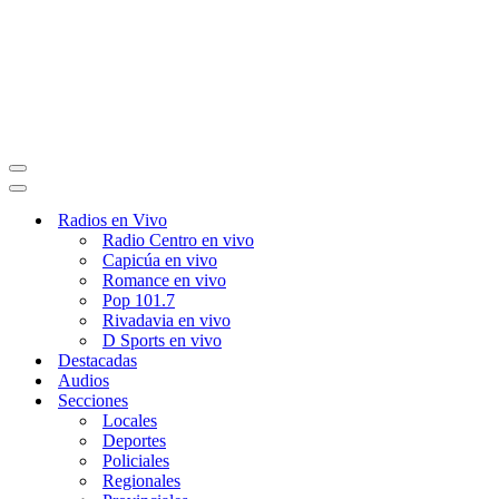
Menú
de
Menú
navegación
de
Radios en Vivo
navegación
Radio Centro en vivo
Capicúa en vivo
Romance en vivo
Pop 101.7
Rivadavia en vivo
D Sports en vivo
Destacadas
Audios
Secciones
Locales
Deportes
Policiales
Regionales