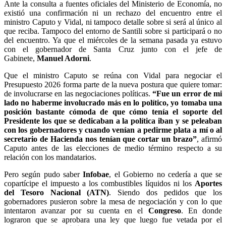
Ante la consulta a fuentes oficiales del Ministerio de Economía, no
existió una confirmación ni un rechazo del encuentro entre el
ministro Caputo y Vidal, ni tampoco detalle sobre si será al único al
que reciba. Tampoco del entorno de Santili sobre si participará o no
del encuentro. Ya que el miércoles de la semana pasada ya estuvo
con el gobernador de Santa Cruz junto con el jefe de
Gabinete,
Manuel Adorni
.
Que el ministro Caputo se reúna con Vidal para negociar el
Presupuesto 2026 forma parte de la nueva postura que quiere tomar:
de involucrarse en las negociaciones políticas.
“Fue un error de mi
lado no haberme involucrado más en lo político, yo tomaba una
posición bastante cómoda de que cómo tenía el soporte del
Presidente los que se dedicaban a la política iban y se peleaban
con los gobernadores y cuando venían a pedirme plata a mí o al
secretario de Hacienda nos tenían que cortar un brazo”
, afirmó
Caputo antes de las elecciones de medio término respecto a su
relación con los mandatarios.
Pero según pudo saber
Infobae
, el Gobierno no cedería a que se
copartícipe el impuesto a los combustibles líquidos ni los
Aportes
del Tesoro Nacional (ATN)
. Siendo dos pedidos que los
gobernadores pusieron sobre la mesa de negociación y con lo que
intentaron avanzar por su cuenta en el
Congreso
. En donde
lograron que se aprobara una ley que luego fue vetada por el