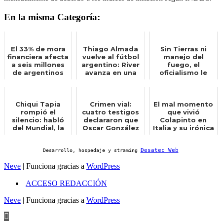
En la misma Categoría:
El 33% de mora
Thiago Almada
Sin Tierras ni
financiera afecta
vuelve al fútbol
manejo del
a seis millones
argentino: River
fuego, el
de argentinos
avanza en una
oficialismo le
operación
dio media
insólita...
sanción al
proyecto...
Chiqui Tapia
Crimen vial:
El mal momento
rompió el
cuatro testigos
que vivió
silencio: habló
declararon que
Colapinto en
del Mundial, la
Oscar González
Italia y su irónica
continuidad de
los pasó en
reacción: Quién
Scaloni y ...
doble lín...
hubier...
Desatec Web
Desarrollo, hospedaje y straming
Neve
| Funciona gracias a
WordPress
ACCESO REDACCIÓN
Neve
| Funciona gracias a
WordPress