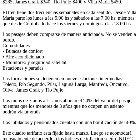
$285, James Craik $340, Tío Pujio $400 y Villa María $450.
El tren tiene dos frecuencias semanales en cada sentido. Desde Villa
María parte los lunes a las 5.00 hs y sábados a las 7.00 hs; mientras
que desde Córdoba lo hace los viernes y domingos a las 18.00 hs.
Los pasajes deben comprarse de manera anticipada. No se venden a
bordo.
Comodidades
• Butacas de confort
• Aire acondicionado
• Monitoreo y seguridad satelital
Estaciones y paradas
Las formaciones se detienen en nueve estaciones intermedias:
Toledo, Río Segundo, Pilar, Laguna Larga, Manfredi, Oncativo,
Oliva, James Craik y Tío Pujio.
Los niños de 3 años a 11 años abonan el 50% del valor del pasaje,
mientras que los menores de 3 años que no ocupen un asiento
podrán viajar gratis.
Los jubilados y pensionados cuentan con una bonificación del 40%.
Este cuadro tarifario está fijado hasta marzo. Luego se acomodará
mensualmente de acuerdo a los índices de inflación según INDEC.