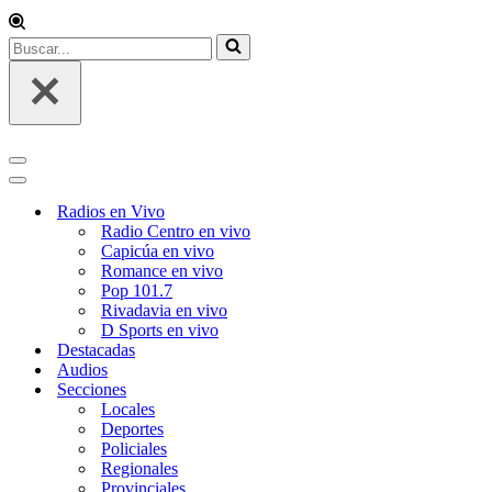
Buscar...
Menú
de
Menú
navegación
de
Radios en Vivo
navegación
Radio Centro en vivo
Capicúa en vivo
Romance en vivo
Pop 101.7
Rivadavia en vivo
D Sports en vivo
Destacadas
Audios
Secciones
Locales
Deportes
Policiales
Regionales
Provinciales