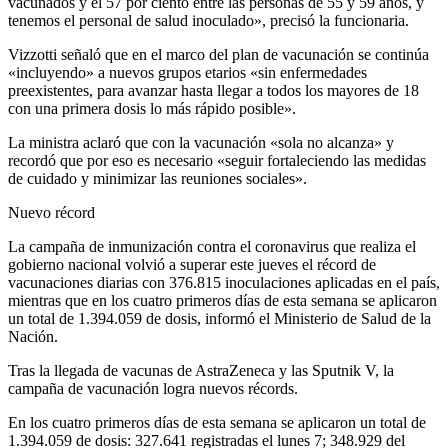
vacunados y el 57 por ciento entre las personas de 55 y 59 años, y
tenemos el personal de salud inoculado», precisó la funcionaria.
Vizzotti señaló que en el marco del plan de vacunación se continúa
«incluyendo» a nuevos grupos etarios «sin enfermedades
preexistentes, para avanzar hasta llegar a todos los mayores de 18
con una primera dosis lo más rápido posible».
La ministra aclaró que con la vacunación «sola no alcanza» y
recordó que por eso es necesario «seguir fortaleciendo las medidas
de cuidado y minimizar las reuniones sociales».
Nuevo récord
La campaña de inmunización contra el coronavirus que realiza el
gobierno nacional volvió a superar este jueves el récord de
vacunaciones diarias con 376.815 inoculaciones aplicadas en el país,
mientras que en los cuatro primeros días de esta semana se aplicaron
un total de 1.394.059 de dosis, informó el Ministerio de Salud de la
Nación.
Tras la llegada de vacunas de AstraZeneca y las Sputnik V, la
campaña de vacunación logra nuevos récords.
En los cuatro primeros días de esta semana se aplicaron un total de
1.394.059 de dosis: 327.641 registradas el lunes 7; 348.929 del