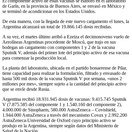
El componente activo de estas vacunas se elaboró en el laboratorio
de Garín, en la provincia de Buenos Aires, se envasó en México y
se terminó de acondicionar en los Estados Unidos.
De esta manera, con la llegada de este nuevo cargamento el lunes, la
Argentina alcanzará un total de 19.866.145 dosis recibidas.
A su vez, el martes último arribó a Ezeiza el decimonoveno vuelo de
Aerolíneas Argentinas procedente de Moscú, que trajo en sus
bodegas un cargamento con componentes 1 y 2 de la vacuna
Sputnik V, además del primer lote del principio activo de esa vacuna
para comenzar la producción local.
La planta del laboratorio, ubicada en el partido bonaerense de Pilar,
tiene capacidad para realizar la formulación, filtrado y envasado de
hasta 500 mil dosis de la vacuna Sputnik V por semana, «unos 2
millones por mes», siempre sujeto a la cantidad del principio activo
que se envíe desde Rusia.
Argentina recibió 18.931.945 dosis de vacunas: 9.415.745 Sputnik
V (7.875.585 del componente 1 y 1.540.160 del componente 2),
4.000.000 de Sinopharm, 580.000 AstraZeneca – Covishield,
1.944.000 AstraZeneca a través del mecanismo Covax y 2.992.200
AstraZeneca-Universidad de Oxford cuyo principio activo se
produjo en la Argentina, siempre según datos del Ministerio de
Salud de la Nación.