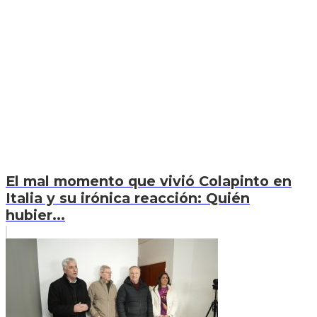
El mal momento que vivió Colapinto en
Italia y su irónica reacción: Quién
hubier...