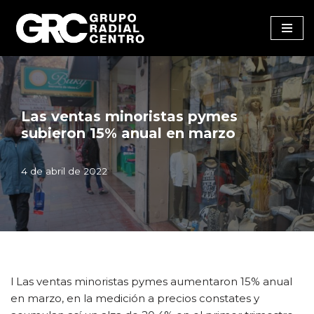
Saltar
al
contenido
Las ventas minoristas pymes
subieron 15% anual en marzo
4 de abril de 2022
l Las ventas minoristas pymes aumentaron 15% anual
en marzo, en la medición a precios constates y