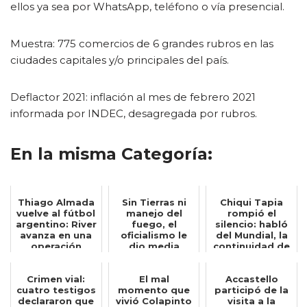
ellos ya sea por WhatsApp, teléfono o vía presencial.
Muestra: 775 comercios de 6 grandes rubros en las
ciudades capitales y/o principales del país.
Deflactor 2021: inflación al mes de febrero 2021
informada por INDEC, desagregada por rubros.
En la misma Categoría:
Thiago Almada
Sin Tierras ni
Chiqui Tapia
vuelve al fútbol
manejo del
rompió el
argentino: River
fuego, el
silencio: habló
avanza en una
oficialismo le
del Mundial, la
operación
dio media
continuidad de
insólita...
sanción al
Scaloni y ...
proyecto...
Crimen vial:
El mal
Accastello
cuatro testigos
momento que
participó de la
declararon que
vivió Colapinto
visita a la