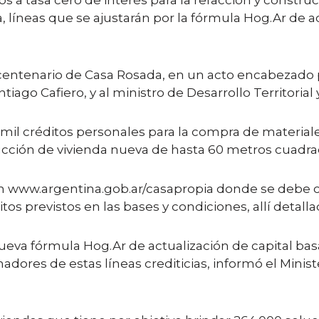
s a tasa cero de interés para la refacción y construc
 líneas que se ajustarán por la fórmula Hog.Ar de ac
icentenario de Casa Rosada, en un acto encabezado p
iago Cafiero, y al ministro de Desarrollo Territorial 
 mil créditos personales para la compra de materiale
rucción de vivienda nueva de hasta 60 metros cuadrad
 en www.argentina.gob.ar/casapropia donde se debe c
os previstos en las bases y condiciones, allí detalla
ueva fórmula Hog.Ar de actualización de capital basa
madores de estas líneas crediticias, informó el Minist