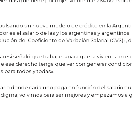
iviendas que tiene por objetivo brindar 264.000 solu
ulsando un nuevo modelo de crédito en la Argentina
or es el salario de las y los argentinas y argentino
lución del Coeficiente de Variación Salarial (CVS)», d
raresi señaló que trabajan «para que la vivienda no
que ese derecho tenga que ver con generar condici
s para todos y todas».
dario donde cada uno paga en función del salario que
radigma; volvimos para ser mejores y empezamos a ge