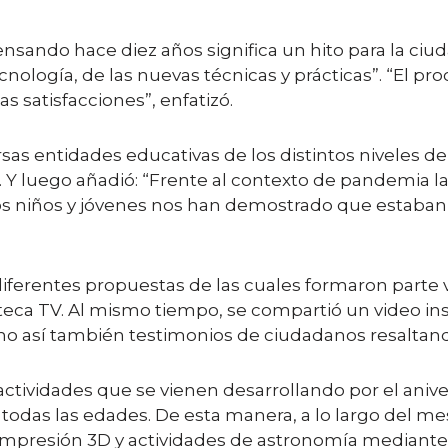
ensando hace diez años significa un hito para la ciu
ecnología, de las nuevas técnicas y prácticas”. “El pro
satisfacciones”, enfatizó.
rsas entidades educativas de los distintos niveles de
”. Y luego añadió: “Frente al contexto de pandemia l
os niños y jóvenes nos han demostrado que estaban
e diferentes propuestas de las cuales formaron parte
teca TV. Al mismo tiempo, se compartió un video ins
mo así también testimonios de ciudadanos resaltand
actividades que se vienen desarrollando por el aniv
odas las edades. De esta manera, a lo largo del mes 
mpresión 3D y actividades de astronomía mediante la