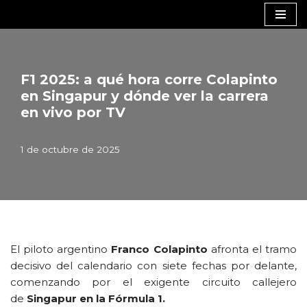
Saltar
al
contenido
F1 2025: a qué hora corre Colapinto
en Singapur y dónde ver la carrera
en vivo por TV
1 de octubre de 2025
El piloto argentino
Franco Colapinto
afronta el tramo
decisivo del calendario con siete fechas por delante,
comenzando por el exigente circuito callejero
de
Singapur en la Fórmula 1.