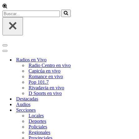
Buscar...
Menú
de
Menú
navegación
de
Radios en Vivo
navegación
Radio Centro en vivo
Capicúa en vivo
Romance en vivo
Pop 101.7
Rivadavia en vivo
D Sports en vivo
Destacadas
Audios
Secciones
Locales
Deportes
Policiales
Regionales
Provinciales