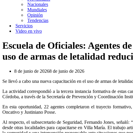
Nacionales
Mundiales
Opinión
Tendencias
Servicios
Video en vivo
Escuela de Oficiales: Agentes de
uso de armas de letalidad reduc
8 de junio de 2026
8 de junio de 2026
Se llevó a cabo una nueva capacitación en el uso de armas de letalida
La actividad correspondió a la tercera instancia formativa de estas c
Córdoba, a través de la Secretaría de Prevención y Coordinación Insti
En esta oportunidad, 22 agentes completaron el trayecto formativo,
Oncativo y Justiniano Posse.
Al respecto, el subsecretario de Seguridad, Fernando Jones, señaló: 
desde otras localidades para capacitarse en Villa María. El trabajo a
la comunidad y una intervención responsable ante situaciones que pue