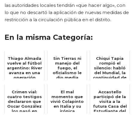
las autoridades locales tendrán «que hacer algo», con
lo que no descartó la aplicación de nuevas medidas de
restricción a la circulación pública en el distrito.
En la misma Categoría:
Thiago Almada
Sin Tierras ni
Chiqui Tapia
vuelve al fútbol
manejo del
rompió el
argentino: River
fuego, el
silencio: habló
avanza en una
oficialismo le
del Mundial, la
operación
dio media
continuidad de
insólita...
sanción al
Scaloni y ...
proyecto...
Crimen vial:
El mal
Accastello
cuatro testigos
momento que
participó de la
declararon que
vivió Colapinto
visita a la
Oscar González
en Italia y su
futura Casa del
los pasó en
irónica
Estudiante del
doble lín...
reacción: Quién
ENRED junt...
hubier...