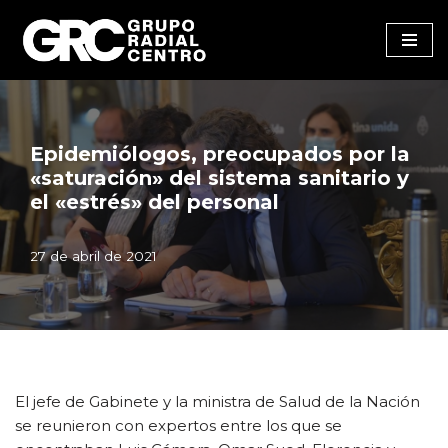
Saltar
al
contenido
Epidemiólogos, preocupados por la
«saturación» del sistema sanitario y
el «estrés» del personal
27 de abril de 2021
El jefe de Gabinete y la ministra de Salud de la Nación
se reunieron con expertos entre los que se