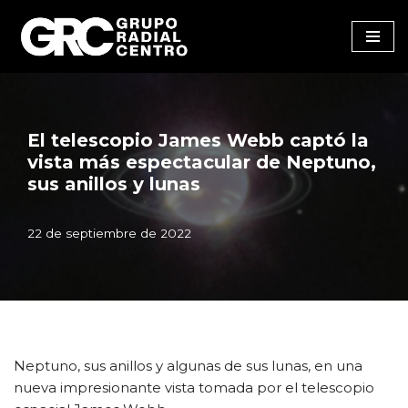
Saltar
al
contenido
El telescopio James Webb captó la
vista más espectacular de Neptuno,
sus anillos y lunas
22 de septiembre de 2022
Neptuno, sus anillos y algunas de sus lunas, en una
nueva impresionante vista tomada por el telescopio