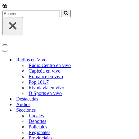
Buscar...
Menú
de
Menú
navegación
de
Radios en Vivo
navegación
Radio Centro en vivo
Capicúa en vivo
Romance en vivo
Pop 101.7
Rivadavia en vivo
D Sports en vivo
Destacadas
Audios
Secciones
Locales
Deportes
Policiales
Regionales
Provinciales