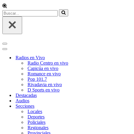
Buscar...
Menú
de
Menú
navegación
de
Radios en Vivo
navegación
Radio Centro en vivo
Capicúa en vivo
Romance en vivo
Pop 101.7
Rivadavia en vivo
D Sports en vivo
Destacadas
Audios
Secciones
Locales
Deportes
Policiales
Regionales
Provinciales