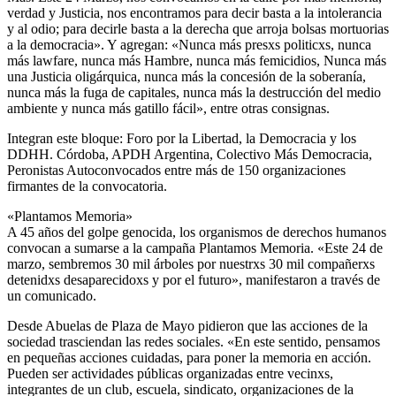
verdad y Justicia, nos encontramos para decir basta a la intolerancia
y al odio; para decirle basta a la derecha que arroja bolsas mortuorias
a la democracia». Y agregan: «Nunca más presxs politicxs, nunca
más lawfare, nunca más Hambre, nunca más femicidios, Nunca más
una Justicia oligárquica, nunca más la concesión de la soberanía,
nunca más la fuga de capitales, nunca más la destrucción del medio
ambiente y nunca más gatillo fácil», entre otras consignas.
Integran este bloque: Foro por la Libertad, la Democracia y los
DDHH. Córdoba, APDH Argentina, Colectivo Más Democracia,
Peronistas Autoconvocados entre más de 150 organizaciones
firmantes de la convocatoria.
«Plantamos Memoria»
A 45 años del golpe genocida, los organismos de derechos humanos
convocan a sumarse a la campaña Plantamos Memoria. «Este 24 de
marzo, sembremos 30 mil árboles por nuestrxs 30 mil compañerxs
detenidxs desaparecidoxs y por el futuro», manifestaron a través de
un comunicado.
Desde Abuelas de Plaza de Mayo pidieron que las acciones de la
sociedad trasciendan las redes sociales. «En este sentido, pensamos
en pequeñas acciones cuidadas, para poner la memoria en acción.
Pueden ser actividades públicas organizadas entre vecinxs,
integrantes de un club, escuela, sindicato, organizaciones de la