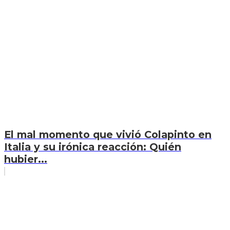
El mal momento que vivió Colapinto en
Italia y su irónica reacción: Quién
hubier...