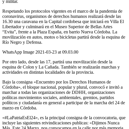
y militar.
Respetando los protocolos vigentes en el marco de la pandemia de
coronavirus, organismos de derechos humanos realizará desde las
16.30 una caravana en la Capital cordobesa que iniciará en Villa El
Libertador y culminará en el Museo Superior de Bellas Artes
“Evita”, frente a la Plaza España, en barrio Nueva Córdoba. La
movilización en autos, motos o bicicletas partirá desde la esquina de
Río Negro y Defensa.
WhatsApp Image 2021-03-23 at 09.03.00
Por otro lado, desde las 17, partirá una movilización desde la
esquina de Colon y La Cañada. También se realizarán marchas y
actividades en distintas localidades de la provincia.
Bajo la consigna «Encuentro por los Derechos Humanos de
Córdoba», el bloque nacional, popular y plural, convocó e invitó a
marchar a todas las organizaciones de DDHH, organizaciones
políticas movimientos sociales, ambientales, gremios, partidos
políticos y ciudadanía en general a participar de la marcha del 24 de
marzo en Córdoba.
«#LaPatriaEsEl24», es la principal consigna de la convocatoria, que
incluye las siguientes reivindicaciones publicas: «Dijimos Nunca
Más. Este 24 Marzo, nos convocamos en la calle por más memoria,