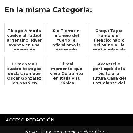
En la misma Categoría:
Thiago Almada
Sin Tierras ni
Chiqui Tapia
vuelve al fútbol
manejo del
rompió el
argentino: River
fuego, el
silencio: habló
avanza en una
oficialismo le
del Mundial, la
operación
dio media
continuidad de
insólita...
sanción al
Scaloni y ...
proyecto...
Crimen vial:
El mal
Accastello
cuatro testigos
momento que
participó de la
declararon que
vivió Colapinto
visita a la
Oscar González
en Italia y su
futura Casa del
los pasó en
irónica
Estudiante del
doble lín...
reacción: Quién
ENRED junt...
hubier...
ACCESO REDACCIÓN
Neve
| Funciona gracias a
WordPress