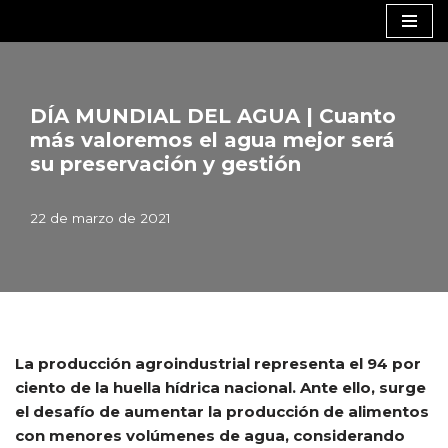
Saltar
al
contenido
DÍA MUNDIAL DEL AGUA | Cuanto
más valoremos el agua mejor será
su preservación y gestión
22 de marzo de 2021
La producción agroindustrial representa el 94 por
ciento de la huella hídrica nacional. Ante ello, surge
el desafío de aumentar la producción de alimentos
con menores volúmenes de agua, considerando