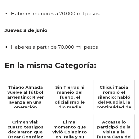
Haberes menores a 70.000 mil pesos.
Jueves 3 de junio
Haberes a partir de 70.000 mil pesos.
En la misma Categoría:
Thiago Almada
Sin Tierras ni
Chiqui Tapia
vuelve al fútbol
manejo del
rompió el
argentino: River
fuego, el
silencio: habló
avanza en una
oficialismo le
del Mundial, la
operación
dio media
continuidad de
insólita...
sanción al
Scaloni y ...
proyecto...
Crimen vial:
El mal
Accastello
cuatro testigos
momento que
participó de la
declararon que
vivió Colapinto
visita a la
Oscar González
en Italia y su
futura Casa del