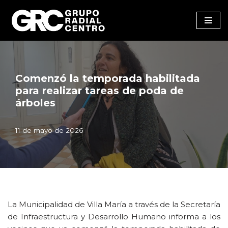
Saltar
al
contenido
Comenzó la temporada habilitada
para realizar tareas de poda de
árboles
11 de mayo de 2026
La Municipalidad de Villa María a través de la Secretaría
de Infraestructura y Desarrollo Humano informa a los