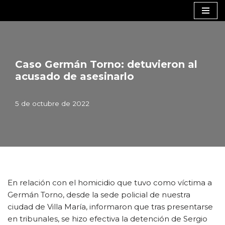
Saltar
al
contenido
Caso Germán Torno: detuvieron al
acusado de asesinarlo
5 de octubre de 2022
En relación con el homicidio que tuvo como víctima a
Germán Torno, desde la sede policial de nuestra
ciudad de Villa María, informaron que tras presentarse
en tribunales, se hizo efectiva la detención de Sergio