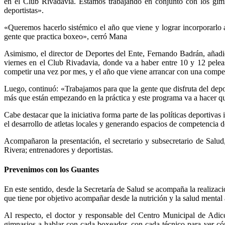
en el Club Rivadavia. Estamos trabajando en conjunto con los gim
deportistas».
«Queremos hacerlo sistémico el año que viene y lograr incorporarlo
gente que practica boxeo», cerró Mana
Asimismo, el director de Deportes del Ente, Fernando Badrán, añadió
viernes en el Club Rivadavia, donde va a haber entre 10 y 12 peleas
competir una vez por mes, y el año que viene arrancar con una compet
Luego, continuó: «Trabajamos para que la gente que disfruta del depo
más que están empezando en la práctica y este programa va a hacer qu
Cabe destacar que la iniciativa forma parte de las políticas deporti
el desarrollo de atletas locales y generando espacios de competencia d
Acompañaron la presentación, el secretario y subsecretario de Salud
Rivera; entrenadores y deportistas.
Prevenimos con los Guantes
En este sentido, desde la Secretaría de Salud se acompaña la realiz
que tiene por objetivo acompañar desde la nutrición y la salud mental a
Al respecto, el doctor y responsable del Centro Municipal de Adicc
gimnasios a hablar con cada boxeador, con cada técnico para ver có