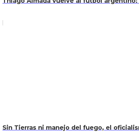
Thiago Almada vuelve al fútbol argentino: 
Sin Tierras ni manejo del fuego, el oficiali