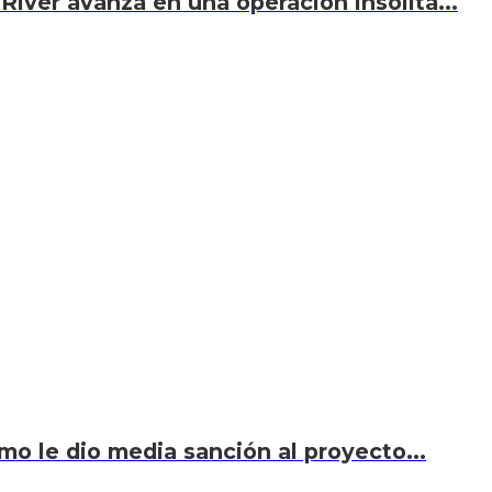
River avanza en una operación insólita...
smo le dio media sanción al proyecto...