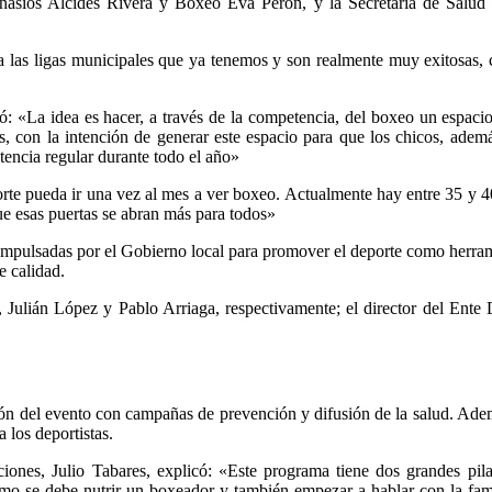
nasios Alcides Rivera y Boxeo Eva Perón, y la Secretaría de Salud
 a las ligas municipales que ya tenemos y son realmente muy exitosas,
: «La idea es hacer, a través de la competencia, del boxeo un espaci
, con la intención de generar este espacio para que los chicos, además
encia regular durante todo el año»
rte pueda ir una vez al mes a ver boxeo. Actualmente hay entre 35 y 40
e esas puertas se abran más para todos»
vas impulsadas por el Gobierno local para promover el deporte como her
e calidad.
, Julián López y Pablo Arriaga, respectivamente; el director del Ent
ación del evento con campañas de prevención y difusión de la salud. A
 los deportistas.
iones, Julio Tabares, explicó: «Este programa tiene dos grandes pilar
mo se debe nutrir un boxeador y también empezar a hablar con la fam