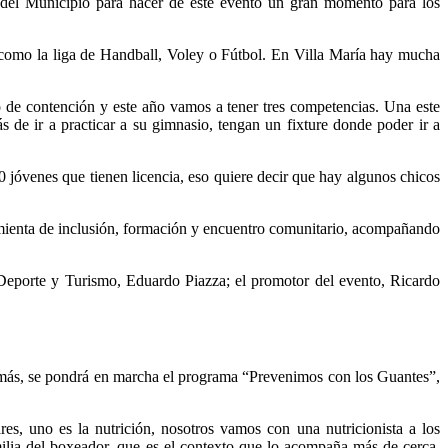
 del Municipio para hacer de este evento un gran momento para los
 como la liga de Handball, Voley o Fútbol. En Villa María hay mucha
o de contención y este año vamos a tener tres competencias. Una este
 de ir a practicar a su gimnasio, tengan un fixture donde poder ir a
 jóvenes que tienen licencia, eso quiere decir que hay algunos chicos
ramienta de inclusión, formación y encuentro comunitario, acompañando
e Deporte y Turismo, Eduardo Piazza; el promotor del evento, Ricardo
demás, se pondrá en marcha el programa “Prevenimos con los Guantes”,
es, uno es la nutrición, nosotros vamos con una nutricionista a los
ilia del boxeador, que es el contexto que lo acompaña más de cerca,