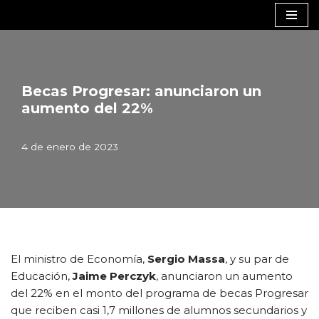
Saltar
al
contenido
Becas Progresar: anunciaron un
aumento del 22%
4 de enero de 2023
El ministro de Economía,
Sergio Massa
, y su par de
Educación,
Jaime Perczyk
, anunciaron un aumento
del 22% en el monto del programa de becas Progresar
que reciben casi 1,7 millones de alumnos secundarios y