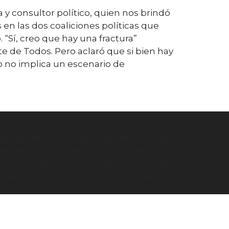
y consultor político, quien nos brindó
 en las dos coaliciones políticas que
 “Sí, creo que hay una fractura”
e de Todos. Pero aclaró que si bien hay
o no implica un escenario de
stigador. Nuestro segundo entrevistado
de los inicios del país. La clave en su
ón de los recursos, la implicancia de la
os recursos productivos y la actividad