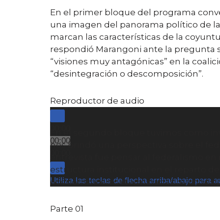
En el primer bloque del programa conve
una imagen del panorama político de la A
marcan las características de la coyuntu
respondió Marangoni ante la pregunta so
“visiones muy antagónicas” en la coali
“desintegración o descomposición”.
Reproductor de audio
00:00
En el segundo bloque tuvimos como invi
00:00
nos brindó una perspectiva sobre el fed
00:00
entrevista fue pensar al federalismo en n
estructura institucional en el reparto de
Utiliza las teclas de flecha arriba/abajo para 
económica en determinadas regiones/pr
Parte 01