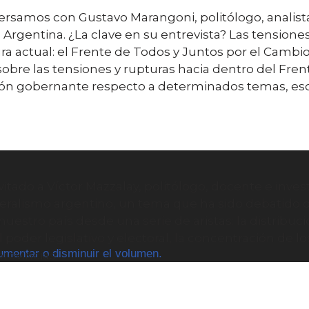
rsamos con Gustavo Marangoni, politólogo, analista 
rgentina. ¿La clave en su entrevista? Las tensiones
ra actual: el Frente de Todos y Juntos por el Cambio.
bre las tensiones y rupturas hacia dentro del Frent
ción gobernante respecto a determinados temas, es
tado a Víctor Mazzalay, politólogo, docente e inve
eralismo argentino, un tema que ha sido debatido des
uestro país desde una serie de aristas: la distribuci
l poder legislativo y electoral, la concentración de l
aumentar o disminuir el volumen.
ovincias.