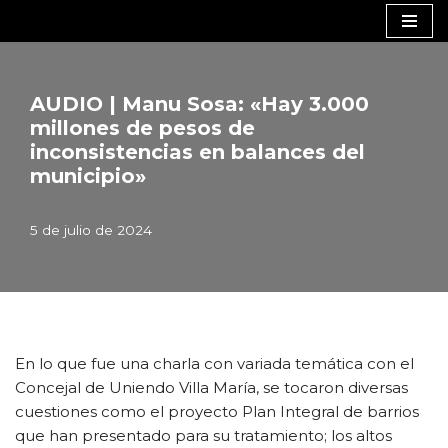
Saltar
al
contenido
AUDIO | Manu Sosa: «Hay 3.000
millones de pesos de
inconsistencias en balances del
municipio»
5 de julio de 2024
En lo que fue una charla con variada temática con el
Concejal de Uniendo Villa María, se tocaron diversas
cuestiones como el proyecto Plan Integral de barrios
que han presentado para su tratamiento; los altos