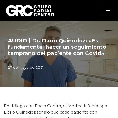
Saltar
al
contenido
AUDIO | Dr. Darío Quinodoz: «Es
fundamental hacer un seguimiento
temprano del paciente con Covid»
27 de mayo de 2021
En diálogo con Radio Centro, el Médico Infectólogo
Darío Quinodoz señaló que cada paciente con