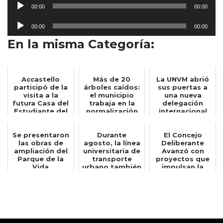
R
00:00
00:00
e
R
p
00:00
00:00
e
r
En la misma Categoría:
p
o
r
d
o
u
Accastello
Más de 20
La UNVM abrió
d
c
participó de la
árboles caídos:
sus puertas a
u
visita a la
el municipio
una nueva
t
futura Casa del
trabaja en la
delegación
c
o
Estudiante del
normalización
internacional
t
ENRED junt...
de distintos ...
de estudiantes
r
o
d
Se presentaron
Durante
El Concejo
r
las obras de
agosto, la línea
Deliberante
e
ampliación del
universitaria de
Avanzó con
d
a
Parque de la
transporte
proyectos que
e
Vida
urbano también
impulsan la
u
circulará lo...
educación, la
a
d
cultur...
u
i
d
o
i