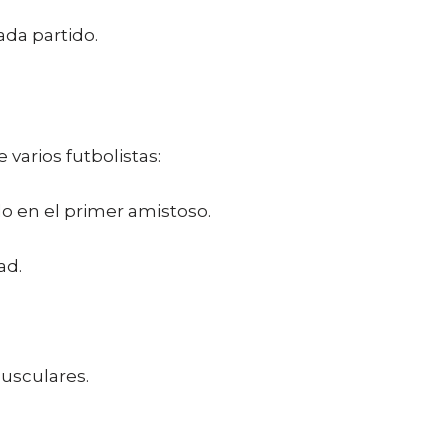
ada partido.
arios futbolistas:
do en el primer amistoso.
ad.
musculares.