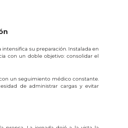
ión
 intensifica su preparación. Instalada en
cia con un doble objetivo: consolidar el
s con un seguimiento médico constante.
sidad de administrar cargas y evitar
 prensa. La jornada dejó a la vista la