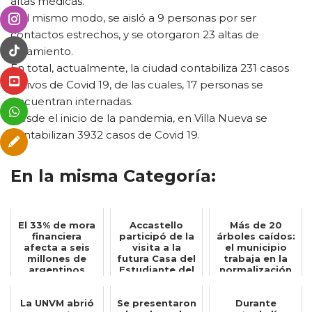
altas médicas.
Del mismo modo, se aisló a 9 personas por ser
contactos estrechos, y se otorgaron 23 altas de
aislamiento.
En total, actualmente, la ciudad contabiliza 231 casos
activos de Covid 19, de las cuales, 17 personas se
encuentran internadas.
Desde el inicio de la pandemia, en Villa Nueva se
contabilizan 3932 casos de Covid 19.
En la misma Categoría:
El 33% de mora
Accastello
Más de 20
financiera
participó de la
árboles caídos:
afecta a seis
visita a la
el municipio
millones de
futura Casa del
trabaja en la
argentinos
Estudiante del
normalización
ENRED junt...
de distintos ...
La UNVM abrió
Se presentaron
Durante