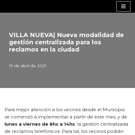
Saltar
al
contenido
VILLA NUEVA| Nueva modalidad de
gestión centralizada para los
reclamos en la ciudad
19 de abril de 2021
Para mejor atención a los vecinos desde el Municipio
se comenzó a implementar a partir de este mes, y de
lunes a viernes de 8hs a 14hs
. la gestión centralizada
de reclamos telefónicos. Para tal, los vecinos podrán