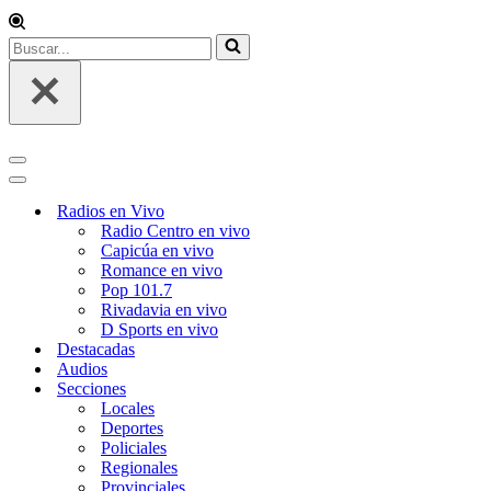
Buscar...
Menú
de
Menú
navegación
de
Radios en Vivo
navegación
Radio Centro en vivo
Capicúa en vivo
Romance en vivo
Pop 101.7
Rivadavia en vivo
D Sports en vivo
Destacadas
Audios
Secciones
Locales
Deportes
Policiales
Regionales
Provinciales