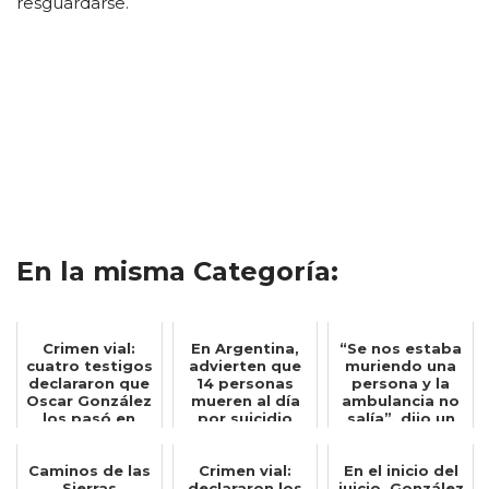
resguardarse.
En la misma Categoría:
Crimen vial:
En Argentina,
“Se nos estaba
cuatro testigos
advierten que
muriendo una
declararon que
14 personas
persona y la
Oscar González
mueren al día
ambulancia no
los pasó en
por suicidio
salía”, dijo un
doble lín...
bombero q...
Caminos de las
Crimen vial:
En el inicio del
Sierras
declararon los
juicio, González