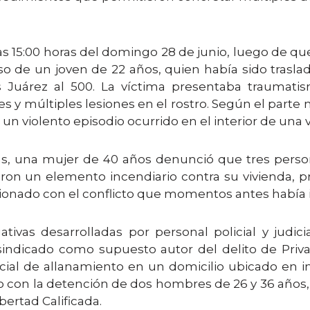
las 15:00 horas del domingo 28 de junio, luego de q
so de un joven de 22 años, quien había sido trasla
Juárez al 500. La víctima presentaba traumatis
 y múltiples lesiones en el rostro. Según el parte 
un violento episodio ocurrido en el interior de una v
ras, una mujer de 40 años denunció que tres per
aron un elemento incendiario contra su vivienda, 
ionado con el conflicto que momentos antes había i
tivas desarrolladas por personal policial y judici
ndicado como supuesto autor del delito de Privació
icial de allanamiento en un domicilio ubicado en i
izo con la detención de dos hombres de 26 y 36 año
ibertad Calificada.