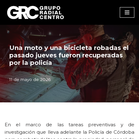
Saltar
al
contenido
Una moto y una bicicleta robadas el
pasado jueves fueron recuperadas
por la policía
11 de mayo de 2026
En el marco de las tareas preventivas y de
investigación que lleva adelante la Policía de Córdoba