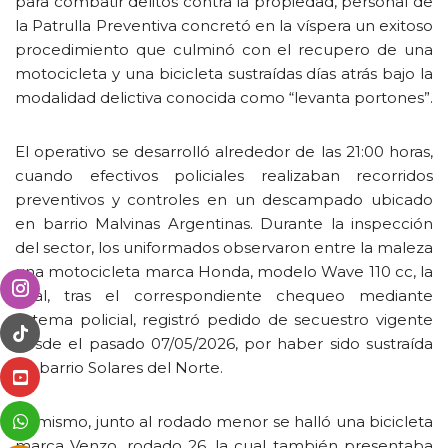
para combatir delitos contra la propiedad, personal de
la Patrulla Preventiva concretó en la víspera un exitoso
procedimiento que culminó con el recupero de una
motocicleta y una bicicleta sustraídas días atrás bajo la
modalidad delictiva conocida como “levanta portones”.
El operativo se desarrolló alrededor de las 21:00 horas,
cuando efectivos policiales realizaban recorridos
preventivos y controles en un descampado ubicado
en barrio Malvinas Argentinas. Durante la inspección
del sector, los uniformados observaron entre la maleza
una motocicleta marca Honda, modelo Wave 110 cc, la
cual, tras el correspondiente chequeo mediante
sistema policial, registró pedido de secuestro vigente
desde el pasado 07/05/2026, por haber sido sustraída
en barrio Solares del Norte.
Asimismo, junto al rodado menor se halló una bicicleta
marca Venzo, rodado 26, la cual también presentaba