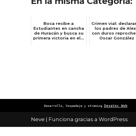
En la misma Categoría:
Boca recibe a
Crimen vial: declara
Estudiantes en cancha
los padres de Ale
de Huracán y busca su
con duros reproche
primera victoria en el...
Oscar González
Desatec Web
Desarrollo, hospedaje y straming
Neve
| Funciona gracias a
WordPress