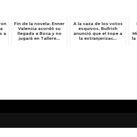
ron
Fin de la novela: Enner
A la caza de los votos
xa
Valencia acordó su
esquivos, Bullrich
s a
llegada a Boca y no
anunció que el tope a
M
jugará en Tallere...
la extranjerizac...
la