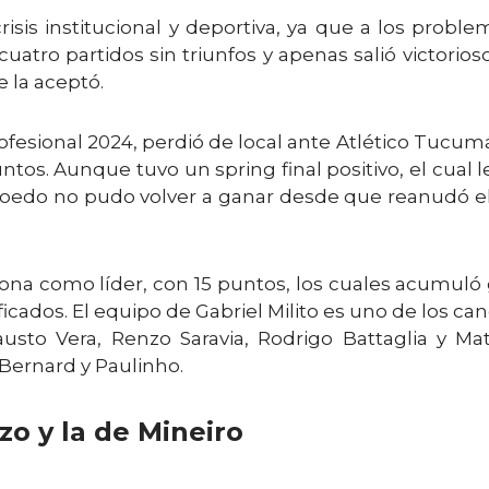
risis institucional y deportiva, ya que a los probl
uatro partidos sin triunfos y apenas salió victorios
e la aceptó.
ofesional 2024, perdió de local ante Atlético Tucumán
tos. Aunque tuvo un spring final positivo, el cual l
Boedo no pudo volver a ganar desde que reanudó el
zona como líder, con 15 puntos, los cuales acumuló g
ificados. El equipo de Gabriel Milito es uno de los ca
austo Vera, Renzo Saravia, Rodrigo Battaglia y Ma
ernard y Paulinho.
o y la de Mineiro