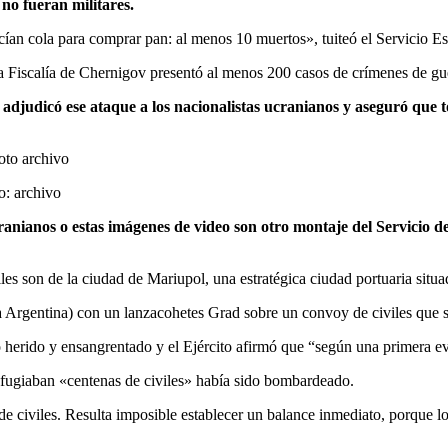
o fueran militares.
acían cola para comprar pan: al menos 10 muertos», tuiteó el Servicio 
la Fiscalía de Chernigov presentó al menos 200 casos de crímenes de guer
 adjudicó ese ataque a los nacionalistas ucranianos y aseguró que
o: archivo
ucranianos o estas imágenes de video son otro montaje del Servicio 
les son de la ciudad de Mariupol, una estratégica ciudad portuaria sit
la Argentina) con un lanzacohetes Grad sobre un convoy de civiles que s
o herido y ensangrentado y el Ejército afirmó que “según una primera e
refugiaban «centenas de civiles» había sido bombardeado.
de civiles. Resulta imposible establecer un balance inmediato, porque 