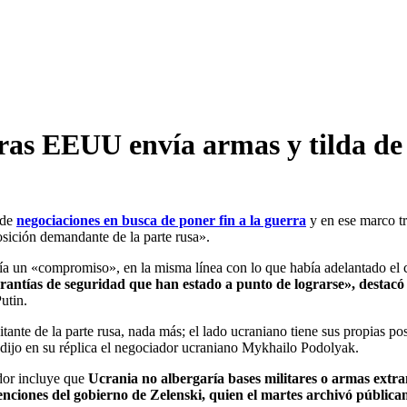
ras EEUU envía armas y tilda de 
 de
negociaciones en busca de poner fin a la guerra
y en ese marco t
osición demandante de la parte rusa».
ndría un «compromiso», en la misma línea con lo que había adelantado el
garantías de seguridad que han estado a punto de lograrse», destac
utin.
tante de la parte rusa, nada más; el lado ucraniano tiene sus propias po
», dijo en su réplica el negociador ucraniano Mykhailo Podolyak.
dor incluye que
Ucrania no albergaría bases militares o armas extr
tenciones del gobierno de Zelenski, quien el martes archivó públic