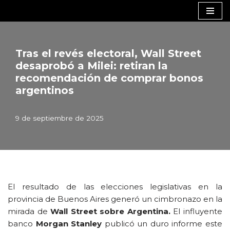
Saltar
al
contenido
Tras el revés electoral, Wall Street
desaprobó a Milei: retiran la
recomendación de comprar bonos
argentinos
9 de septiembre de 2025
El resultado de las elecciones legislativas en la
provincia de Buenos Aires generó un cimbronazo en la
mirada de
Wall Street sobre Argentina.
El influyente
banco
Morgan Stanley
publicó un duro informe este