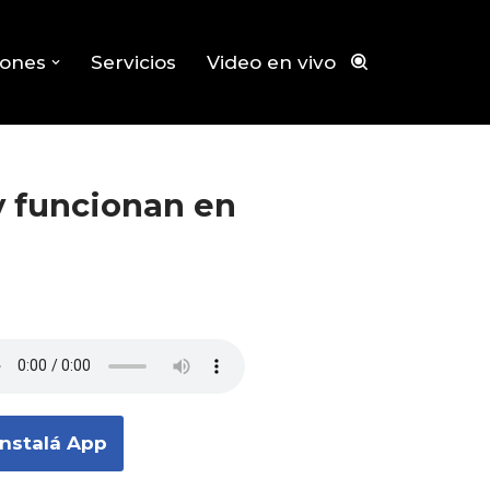
iones
Servicios
Video en vivo
y funcionan en
Instalá App