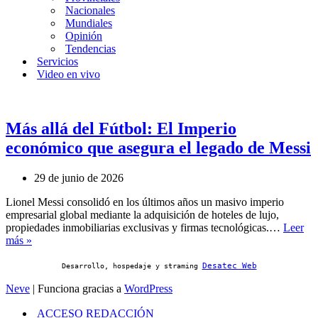
Nacionales
Mundiales
Opinión
Tendencias
Servicios
Video en vivo
Más allá del Fútbol: El Imperio
económico que asegura el legado de Messi
29 de junio de 2026
Lionel Messi consolidó en los últimos años un masivo imperio
empresarial global mediante la adquisición de hoteles de lujo,
propiedades inmobiliarias exclusivas y firmas tecnológicas.…
Leer
Más
más »
allá
del
Desatec Web
Desarrollo, hospedaje y straming
Fútbol:
Neve
| Funciona gracias a
WordPress
El
Imperio
ACCESO REDACCIÓN
económico