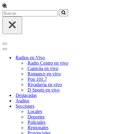
Buscar...
Menú
de
Menú
navegación
de
Radios en Vivo
navegación
Radio Centro en vivo
Capicúa en vivo
Romance en vivo
Pop 101.7
Rivadavia en vivo
D Sports en vivo
Destacadas
Audios
Secciones
Locales
Deportes
Policiales
Regionales
Provinciales