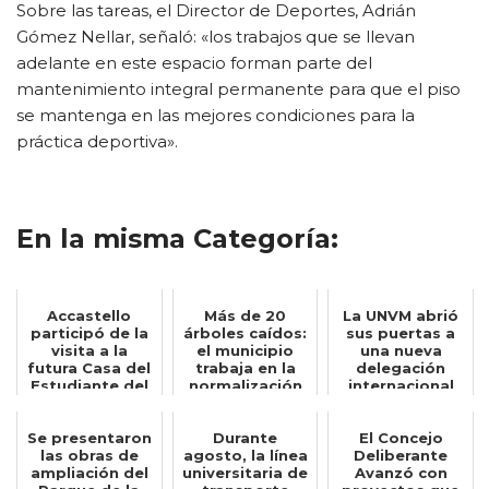
Sobre las tareas, el Director de Deportes, Adrián
Gómez Nellar, señaló: «los trabajos que se llevan
adelante en este espacio forman parte del
mantenimiento integral permanente para que el piso
se mantenga en las mejores condiciones para la
práctica deportiva».
En la misma Categoría:
Accastello
Más de 20
La UNVM abrió
participó de la
árboles caídos:
sus puertas a
visita a la
el municipio
una nueva
futura Casa del
trabaja en la
delegación
Estudiante del
normalización
internacional
ENRED junt...
de distintos ...
de estudiantes
Se presentaron
Durante
El Concejo
las obras de
agosto, la línea
Deliberante
ampliación del
universitaria de
Avanzó con