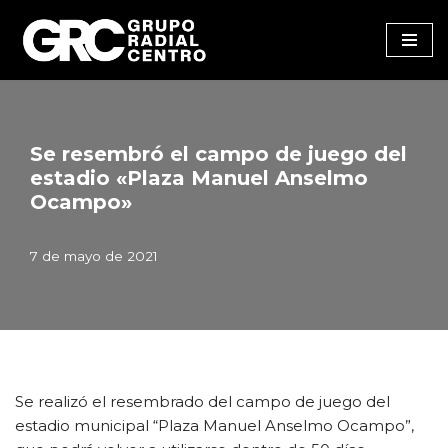
Saltar
al
contenido
Se resembró el campo de juego del
estadio «Plaza Manuel Anselmo
Ocampo»
7 de mayo de 2021
Se realizó el resembrado del campo de juego del
estadio municipal “Plaza Manuel Anselmo Ocampo”,