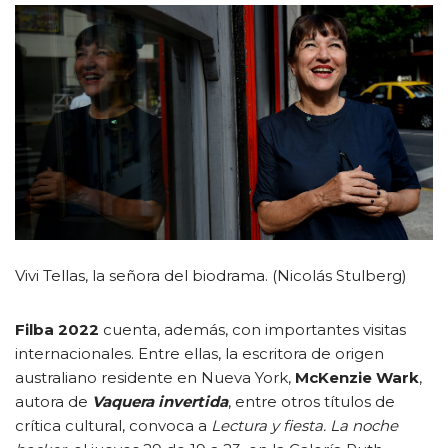
Vivi Tellas, la señora del biodrama. (Nicolás Stulberg)
Filba 2022
cuenta, además, con importantes visitas
internacionales. Entre ellas, la escritora de origen
australiano residente en Nueva York,
McKenzie Wark
,
autora de
Vaquera invertida
, entre otros títulos de
crítica cultural, convoca a
Lectura y fiesta. La noche