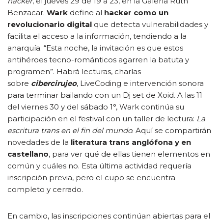
hacker
, el jueves 29 de 19 a 23, en la Galería Ruth
Benzacar.
Wark
define al
hacker como un
revolucionario digital
que detecta vulnerabilidades y
facilita el acceso a la información, tendiendo a la
anarquía. “Esta noche, la invitación es que estos
antihéroes tecno-románticos agarren la batuta y
programen”. Habrá lecturas, charlas
sobre
cibercirujeo
, LiveCoding e intervención sonora
para terminar bailando con un Dj set de Xoid. A las 11
del viernes 30 y del sábado 1°, Wark continúa su
participación en el festival con un taller de lectura:
La
escritura trans en el fin del mundo
. Aquí se compartirán
novedades de la
literatura trans anglófona y en
castellano
, para ver qué de ellas tienen elementos en
común y cuáles no. Esta última actividad requería
inscripción previa, pero el cupo se encuentra
completo y cerrado.
En cambio, las inscripciones continúan abiertas para el