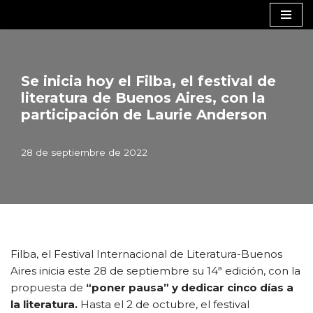
Saltar
al
contenido
Se inicia hoy el Filba, el festival de
literatura de Buenos Aires, con la
participación de Laurie Anderson
28 de septiembre de 2022
Filba, el Festival Internacional de Literatura-Buenos
Aires inicia este 28 de septiembre su 14ª edición, con la
propuesta de
“poner pausa” y dedicar cinco días a
la literatura.
Hasta el 2 de octubre, el festival