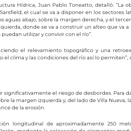
uctura Hídrica, Juan Pablo Toneatto, detalló: “La o
rsfield, el cual se va a disponer en los sectores late
s aguas abajo, sobre la margen derecha, y el tercer 
zquierda, donde se va a construir un alteo que va a
uedan utilizar y convivir con el río”.
iendo el relevamiento topográfico y una retroexc
 el clima y las condiciones del río así lo permiten”, 
ir significativamente el riesgo de desbordes. Para da
obre la margen izquierda y, del lado de Villa Nueva,
ance de la erosión.
cción longitudinal de aproximadamente 250 met
Perón, mediante la colocación de elementos modul