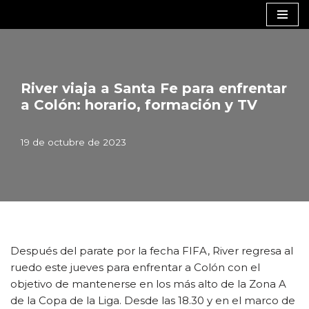
Saltar
al
contenido
River viaja a Santa Fe para enfrentar
a Colón: horario, formación y TV
19 de octubre de 2023
Después del parate por la fecha FIFA, River regresa al
ruedo este jueves para enfrentar a Colón con el
objetivo de mantenerse en los más alto de la Zona A
de la Copa de la Liga. Desde las 18.30 y en el marco de