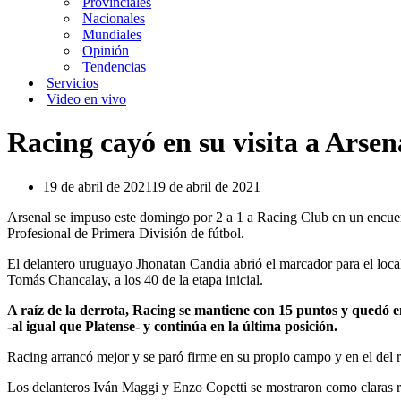
Provinciales
Nacionales
Mundiales
Opinión
Tendencias
Servicios
Video en vivo
Racing cayó en su visita a Arsena
19 de abril de 2021
19 de abril de 2021
Arsenal se impuso este domingo por 2 a 1 a Racing Club en un encuent
Profesional de Primera División de fútbol.
El delantero uruguayo Jhonatan Candia abrió el marcador para el loca
Tomás Chancalay, a los 40 de la etapa inicial.
A raíz de la derrota, Racing se mantiene con 15 puntos y quedó en 
-al igual que Platense- y continúa en la última posición.
Racing arrancó mejor y se paró firme en su propio campo y en el del rival
Los delanteros Iván Maggi y Enzo Copetti se mostraron como claras r