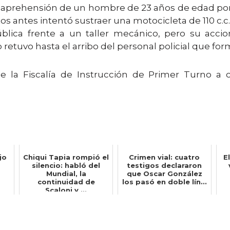
la aprehensión de un hombre de 23 años de edad por
s antes intentó sustraer una motocicleta de 110 c.c
blica frente a un taller mecánico, pero su acc
 retuvo hasta el arribo del personal policial que for
e la Fiscalía de Instrucción de Primer Turno a c
jo
Chiqui Tapia rompió el
Crimen vial: cuatro
E
silencio: habló del
testigos declararon
Mundial, la
que Oscar González
continuidad de
los pasó en doble lín...
Scaloni y ...