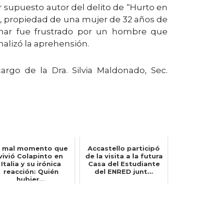
 supuesto autor del delito de “Hurto en
., propiedad de una mujer de 32 años de
ionar fue frustrado por un hombre que
malizó la aprehensión.
argo de la Dra. Silvia Maldonado, Sec.
l mal momento que
Accastello participó
vivió Colapinto en
de la visita a la futura
Italia y su irónica
Casa del Estudiante
reacción: Quién
del ENRED junt...
hubier...