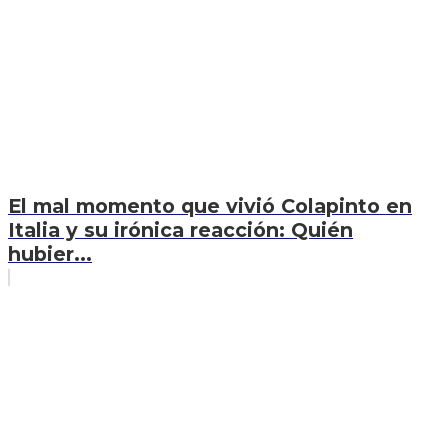
El mal momento que vivió Colapinto en
Italia y su irónica reacción: Quién
hubier...