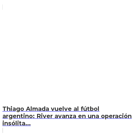
Thiago Almada vuelve al fútbol
argentino: River avanza en una operación
insólita...