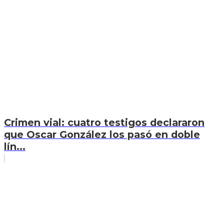
Crimen vial: cuatro testigos declararon
que Oscar González los pasó en doble
lín...