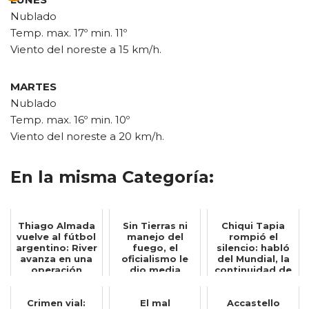
Nublado
Temp. max. 17º min. 11º
Viento del noreste a 15 km/h.
MARTES
Nublado
Temp. max. 16º min. 10º
Viento del noreste a 20 km/h.
En la misma Categoría:
Thiago Almada
Sin Tierras ni
Chiqui Tapia
vuelve al fútbol
manejo del
rompió el
argentino: River
fuego, el
silencio: habló
avanza en una
oficialismo le
del Mundial, la
operación
dio media
continuidad de
insólita...
sanción al
Scaloni y ...
proyecto...
Crimen vial:
El mal
Accastello