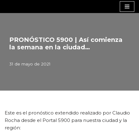
Saltar
al
contenido
PRONÓSTICO 5900 | Así comienza
la semana en la ciudad…
31 de mayo de 2021
Este es el pronóstico extendido realizado por Claudio
Rocha desde el Portal 5900 para nuestra ciudad y la
región: