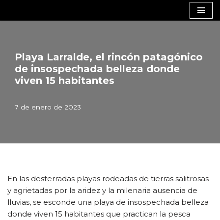
Saltar
al
contenido
Playa Larralde, el rincón patagónico
de insospechada belleza donde
viven 15 habitantes
7 de enero de 2023
En las desterradas playas rodeadas de tierras salitrosas
y agrietadas por la aridez y la milenaria ausencia de
lluvias, se esconde una playa de insospechada belleza
donde viven 15 habitantes que practican la pesca